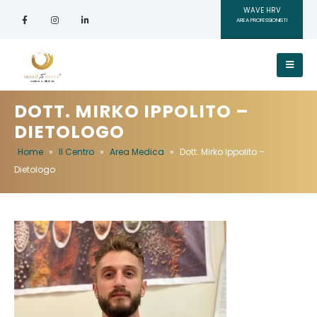
WAVE HRV
AREA PROFESSIONISTI
DOTT. MIRKO IPPOLITO –
DIETOLOGO
Home
»
Il Centro
»
Area Medica
»
Dott. Mirko Ippolito –
Dietologo