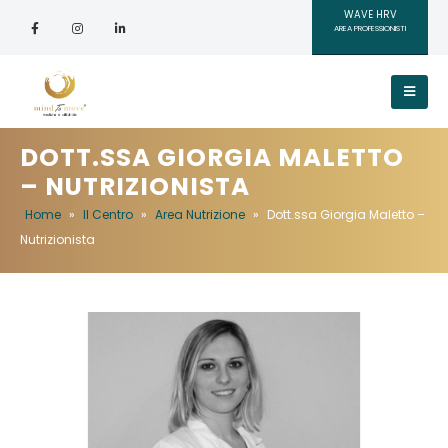
WAVE HRV
AREA PROFESSIONISTI
DOTT.SSA GIORGIA MALETTO
– NUTRIZIONISTA
Home
»
Il Centro
»
Area Nutrizione
»
Dott.ssa Giorgia Maletto –
Nutrizionista