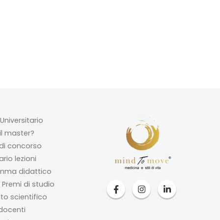
Universitario
il master?
di concorso
rio lezioni
mma didattico
 Premi di studio
o scientifico
docenti