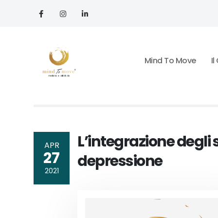
Mind To Move
I
L’integrazione degli s
APR
27
depressione
2021