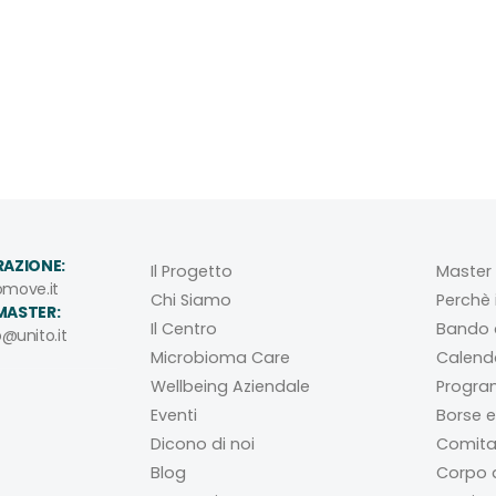
RAZIONE:
Il Progetto
Master 
move.it
Chi Siamo
Perchè 
MASTER:
Il Centro
Bando 
o@unito.it
Microbioma Care
Calenda
Wellbeing Aziendale
Progra
Eventi
Borse e
Dicono di noi
Comitat
Blog
Corpo 