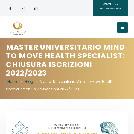
WAVE HRV
AREA PROFESSIONISTI
MASTER UNIVERSITARIO MIND
TO MOVE HEALTH SPECIALIST:
CHIUSURA ISCRIZIONI
2022/2023
Home
»
Blog
»
Master Universitario Mind To Move Health
Specialist: chiusura iscrizioni 2022/2023