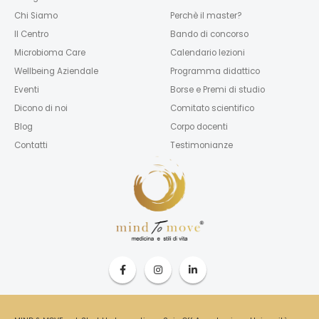
Chi Siamo
Perchè il master?
Il Centro
Bando di concorso
Microbioma Care
Calendario lezioni
Wellbeing Aziendale
Programma didattico
Eventi
Borse e Premi di studio
Dicono di noi
Comitato scientifico
Blog
Corpo docenti
Contatti
Testimonianze