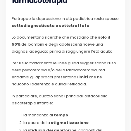
farmacoterapia
Purtroppo la depressione in età pediatrica resta spesso
sottodiagnosticata e sottotrattata
.
Lo documentano ricerche che mostrano che
solo il
50%
dei bambini e degli adolescenti riceve una
diagnosi adeguata prima di raggiungere l’età adulta.
Per il suo trattamento le linee guida suggeriscono l’uso
della psicoterapia e/o della farmacoterapia, ma
entrambi gli approcci presentano
limiti
che ne
riducono l’aderenza e quindi l’efficacia.
In particolare, quattro sono i principali ostacoli alla
psicoterapia infantile:
la mancanza di
tempo
la paura della
stigmatizzazione
la
sfiducia dei genitori
nei confronti del