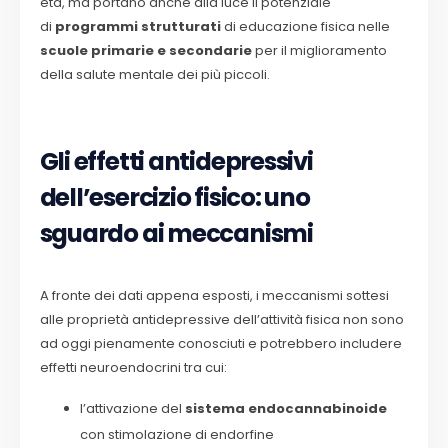
età, ma portano anche alla luce il potenziale
di
programmi strutturati
di educazione fisica nelle
scuole primarie e secondarie
per il miglioramento
della salute mentale dei più piccoli.
Gli effetti antidepressivi
dell’esercizio fisico: uno
sguardo ai meccanismi
A fronte dei dati appena esposti, i meccanismi sottesi
alle proprietà antidepressive dell’attività fisica non sono
ad oggi pienamente conosciuti e potrebbero includere
effetti neuroendocrini tra cui:
l’attivazione del
sistema endocannabinoide
con stimolazione di endorfine