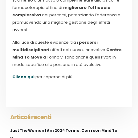
strumento alternativo o complementare alla psico- e
farmacoterapia al fine di
migliorare l’efficacia
complessiva
dei percorsi, potenziando l’aderenza e
promuovendo una migliore gestione degli effetti
avversi.
Alla luce di queste evidenze, tra i
percorsi
multidisciplinari
offerti dal nuovo, innovativo
Centro
Mind To Move
a Torino vi sono anche quelli rivolti in
modo specifico alle persone in età evolutiva.
Clicca qui
per saperne di più.
Articoli recenti
Just The Woman I Am 2024 Torino: Corri con Mind To