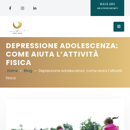
WAVE HRV
AREA PROFESSIONISTI
DEPRESSIONE ADOLESCENZA:
COME AIUTA L’ATTIVITÀ
FISICA
Home
»
Blog
»
Depressione adolescenza: come aiuta l’attività
fisica