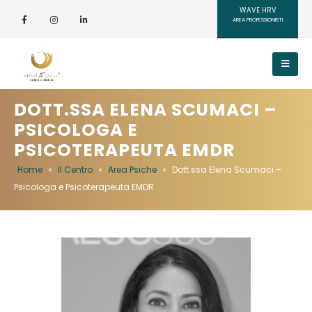
WAVE HRV
AREA PROFESSIONISTI
DOTT.SSA ELENA SCUMACI –
PSICOLOGA E
PSICOTERAPEUTA EMDR
Home
»
Il Centro
»
Area Psiche
»
Dott.ssa Elena Scumaci –
Psicologa e Psicoterapeuta EMDR